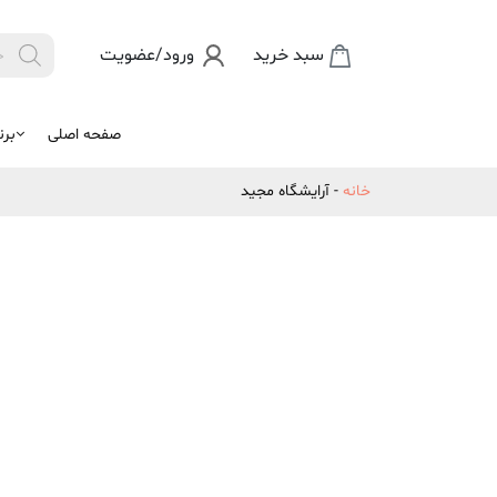
Products
سبد خرید
ورود/عضویت

search
صفحه اصلی
برن
خانه
-
آرایشگاه مجید