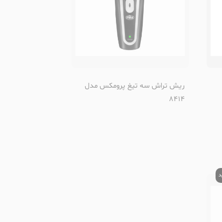
ریش تراش سه تیغ پرومکس مدل
8414
د