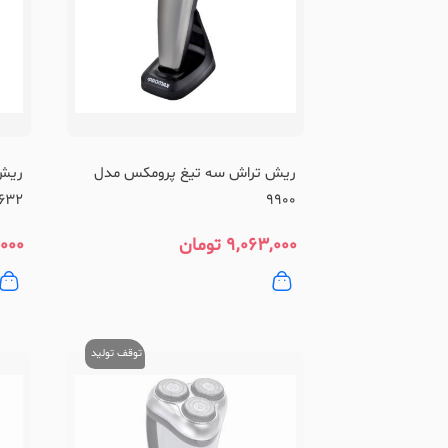
ریش تراش سه تیغ پرومکس مدل
ریش
632
9900
۹,۰۶۳,۰۰۰
تومان
۰۰۰
توقف تولید