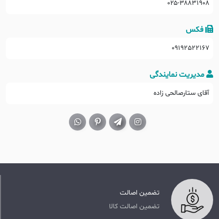
۰۲۵-۳۸۸۳۱۹۰۸
فکس
09192522167
مدیریت نمایندگی
آقای ستارصالحی زاده
تضمین اصالت
تضمین اصالت کالا