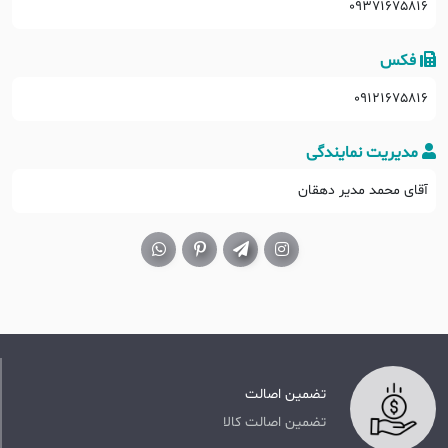
09371675816
فکس
09121675816
مدیریت نمایندگی
آقای محمد مدیر دهقان
تضمین اصالت
تضمین اصالت کالا