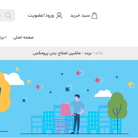
Products
سبد خرید
ورود/عضویت

search
صفحه اصلی
برن
خانه
-
برند
-
ماشین اصلاح بدن پرومکس