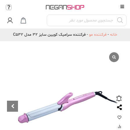
Products

search
خانه
-
فرکننده مو
-
فرکننده سرامیک کویین سایز 32 مدل C532