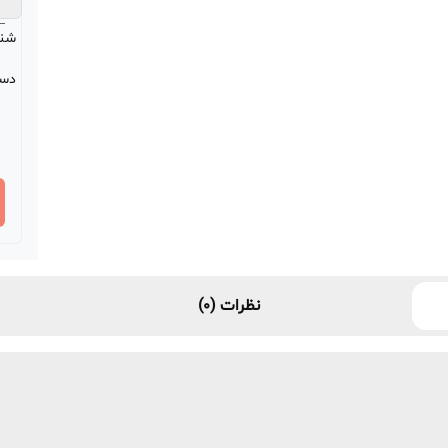
شن
دست
نظرات (0)