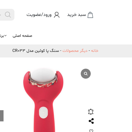
Products
سبد خرید
ورود/عضویت

search
صفحه اصلی
برن
خانه
-
دیگر محصولات
-
سنگ پا کوئین مدل CR033