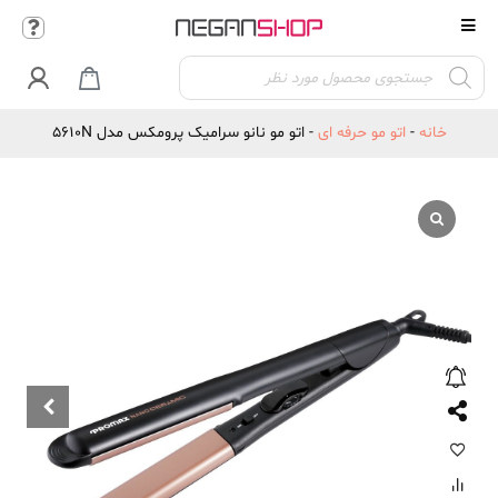
Products

search
خانه
-
اتو مو حرفه ای
-
اتو مو نانو سرامیک پرومکس مدل 5610N