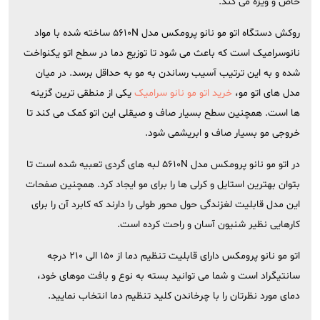
خاص و ویژه می کند.
روکش دستگاه اتو مو نانو پرومکس مدل 5610N ساخته شده با مواد
نانوسرامیک است که باعث می شود تا توزیع دما در سطح اتو یکنواخت
شده و به این ترتیب آسیب رساندن به مو به حداقل برسد. در میان
مدل های اتو مو،
خرید اتو مو نانو سرامیک
یکی از منطقی ترین گزینه
ها است. همچنین سطح بسیار صاف و صیقلی این اتو کمک می کند تا
خروجی مو بسیار صاف و ابریشمی شود.
در اتو مو نانو پرومکس مدل 5610N لبه های گردی تعبیه شده است تا
بتوان بهترین استایل و کرلی ها را برای مو ایجاد کرد. همچنین صفحات
این مدل قابلیت لغزندگی حول محور طولی را دارند که کابرد آن را برای
کارهایی نظیر شنیون آسان و راحت کرده است.
اتو مو نانو پرومکس دارای قابلیت تنظیم دما از 150 الی 210 درجه
سانتیگراد است و شما می توانید بسته به نوع و بافت موهای خود،
دمای مورد نظرتان را با چرخاندن کلید تنظیم دما انتخاب نمایید.