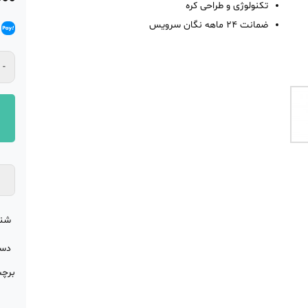
تکنولوژی و طراحی کره
مشت
ضمانت 24 ماهه نگان سرویس
شن
دست
برچ