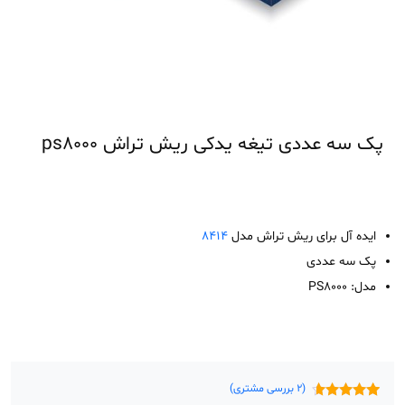
پک سه عددی تیغه یدکی ریش تراش ps8000
ایده آل برای ریش تراش مدل
۸۴۱۴
پک سه عددی
مدل: PS8000
(
2
بررسی مشتری)