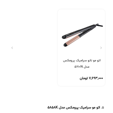
اتو مو نانو سرامیک پرومکس
مدل 5610N
۷,۶۹۳,۰۰۰
تومان
اتو مو سرامیک پرومکس مدل
5858K