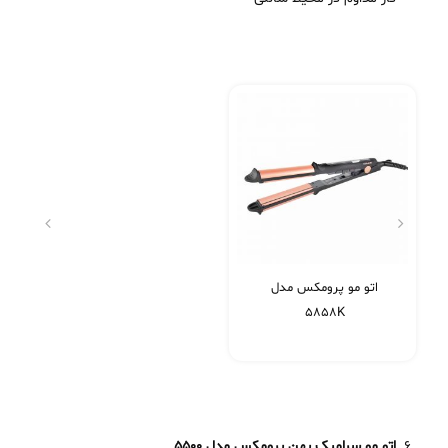
اتو مو پرومکس مدل
5858K
اتو مو سرامیک پهن پرومکس مدل
5500