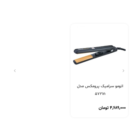
اتومو سرامیک پرومکس مدل
5721n
۴,۶۸۹,۰۰۰
تومان