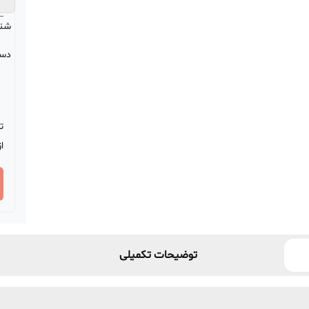
شن
دست
ت
ا
توضیحات تکمیلی