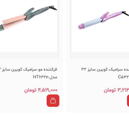
فرکننده سرامیک کویین سایز 32
فرکنن
مدل HT632n
۳,۲۱۳
تومان
۴,۵۱۹,۰۰۰
تومان