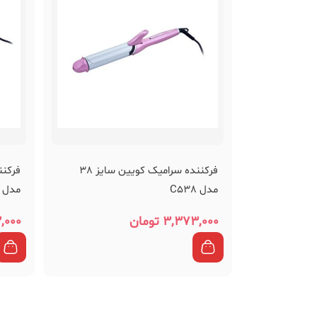
فرکننده سرامیک کویین سایز 38
مدل C538
مدل C532
۳,۳۷۳,۰۰۰
تومان
,۰۰۰