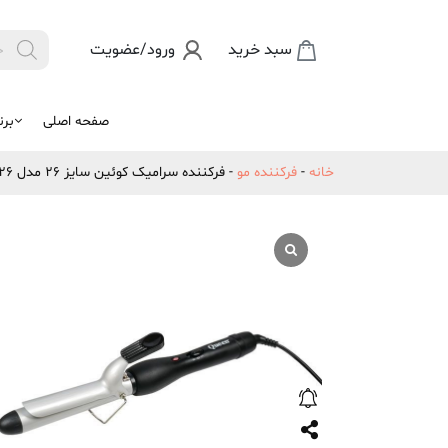
Products
سبد خرید
ورود/عضویت

search
صفحه اصلی
برن
خانه
-
فرکننده مو
-
فرکننده سرامیک کوئین سایز 26 مدل HT626