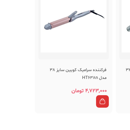
ده مو سرامیک کویین سایز 32
فرکننده سرامیک کویین سایز 38
مدل HT638n
۴,۷۲۳,۰۰۰
تومان