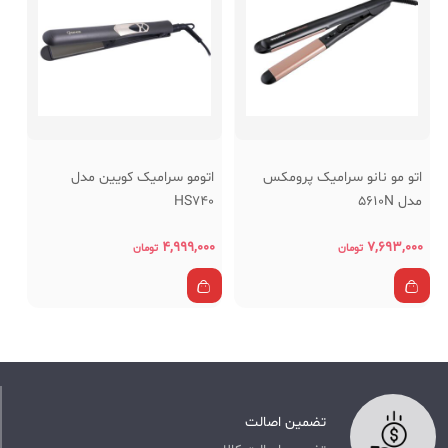
اتو مو نانو سرامیک پرومکس
اتومو سرامیک کویین مدل
مدل 5610N
HS740
۴,۹۹۹,۰۰۰
۷,۶۹۳,۰۰۰
تومان
تومان
تضمین اصالت