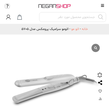
Products

search
خانه
-
اتو مو
-
اتومو سرامیک پرومکس مدل 5705