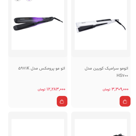
اتومو سرامیک کویین مدل
اتو مو پرومکس مدل 5971K
HS700
۱۲,۲۸۳,۰۰۰
۳,۳۰۹,۰۰۰
تومان
تومان